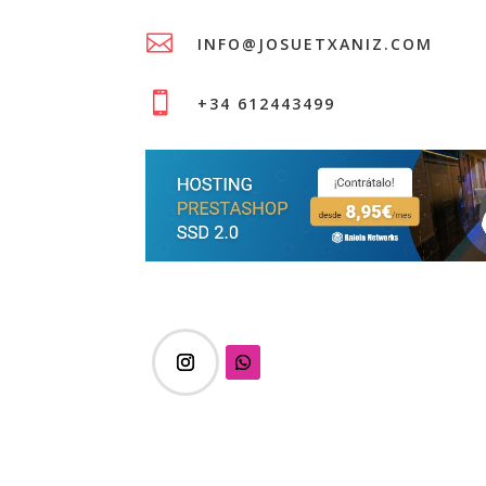

INFO@JOSUETXANIZ.COM

+34 612443499