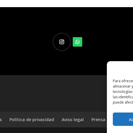
Para ofrece
almacenar y
tecnologías
las identifi
puede afecta
A
s
Política de privacidad
Aviso legal
Prensa