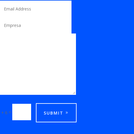
=
 + 6
SUBMIT