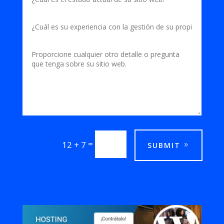
=
12 + 7
SUBMIT